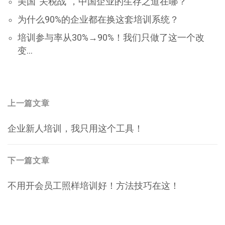
美国“关税战”，中国企业的生存之道在哪？
为什么90%的企业都在换这套培训系统？
培训参与率从30%→90%！我们只做了这一个改
变…
文
上一篇文章
上
章
企业新人培训，我只用这个工具！
一
导
篇
航
文
下一篇文章
章：
下
不用开会员工照样培训好！方法技巧在这！
一
篇
文